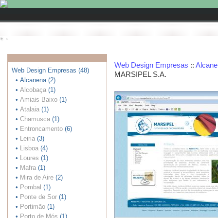
Web Design Empresas
::
Alcane
Web Design Empresas (48)
MARSIPEL S.A.
• Alcanena (2)
•
Alcobaça
(1)
•
Amiais Baixo
(1)
•
Atalaia
(1)
•
Chamusca
(1)
•
Entroncamento
(6)
•
Leiria
(3)
•
Lisboa
(4)
•
Loures
(1)
•
Mafra
(1)
•
Mira de Aire
(2)
•
Pombal
(1)
•
Ponte de Sor
(1)
•
Portimão
(1)
•
Porto de Mós
(1)